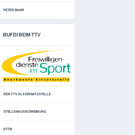
PETER BUHR
BUFDI BEIM TTV
DER TTV ALS EINSATZSTELLE
STELLENAUSSCHREIBUNG
DTTB