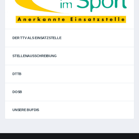
DER TTV ALS EINSATZSTELLE
STELLENAUSSCHREIBUNG
DTTB
DOSB
UNSERE BUFDIS