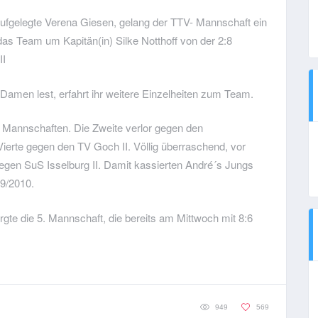
 aufgelegte Verena Giesen, gelang der TTV- Mannschaft ein
 das Team um Kapitän(in) Silke Notthoff von der 2:8
II
 Damen lest, erfahrt ihr weitere Einzelheiten zum Team.
 Mannschaften. Die Zweite verlor gegen den
Vierte gegen den TV Goch II. Völlig überraschend, vor
 gegen SuS Isselburg II. Damit kassierten André´s Jungs
09/2010.
rgte die 5. Mannschaft, die bereits am Mittwoch mit 8:6
949
569