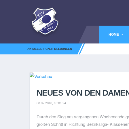
HOME
AKTUELLE TICKER MELDUNGEN
NEUES VON DEN DAMEN
08.02.2010, 18:01:24
Durch den Sieg am vergangenen Wochenende g
großen Schritt in Richtung Bezirksliga- Klassener