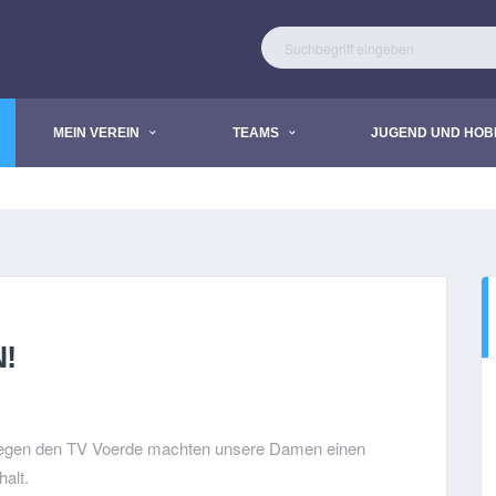
MEIN VEREIN
TEAMS
JUGEND UND HOB
!
egen den TV Voerde machten unsere Damen einen
halt.