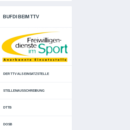
BUFDI BEIM TTV
DER TTV ALS EINSATZSTELLE
STELLENAUSSCHREIBUNG
DTTB
DOSB