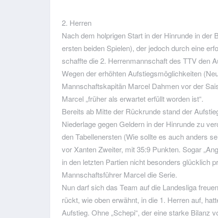
2. Herren
Nach dem holprigen Start in der Hinrunde in der 
ersten beiden Spielen), der jedoch durch eine er
schaffte die 2. Herrenmannschaft des TTV den Au
Wegen der erhöhten Aufstiegsmöglichkeiten (Neu
Mannschaftskapitän Marcel Dahmen vor der Saiso
Marcel „früher als erwartet erfüllt worden ist“.
Bereits ab Mitte der Rückrunde stand der Aufstieg
Niederlage gegen Geldern in der Hinrunde zu ve
den Tabellenersten (Wie sollte es auch anders s
vor Xanten Zweiter, mit 35:9 Punkten. Sogar „An
in den letzten Partien nicht besonders glücklich pr
Mannschaftsführer Marcel die Serie.
Nun darf sich das Team auf die Landesliga freuen
rückt, wie oben erwähnt, in die 1. Herren auf, ha
Aufstieg. Ohne „Schepi“, der eine starke Bilanz vo