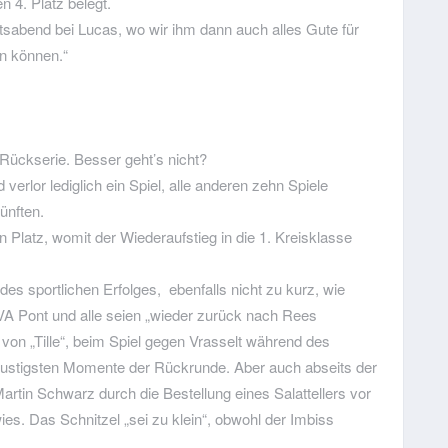
n 4. Platz belegt.
sabend bei Lucas, wo wir ihm dann auch alles Gute für
n können.“
r Rückserie. Besser geht’s nicht?
verlor lediglich ein Spiel, alle anderen zehn Spiele
Fünften.
n Platz, womit der Wiederaufstieg in die 1. Kreisklasse
s sportlichen Erfolges, ebenfalls nicht zu kurz, wie
VA Pont und alle seien „wieder zurück nach Rees
on „Tille“, beim Spiel gegen Vrasselt während des
 lustigsten Momente der Rückrunde. Aber auch abseits der
rtin Schwarz durch die Bestellung eines Salattellers vor
s. Das Schnitzel „sei zu klein“, obwohl der Imbiss