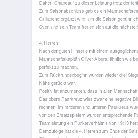
Daher „Chapeau“ zu dieser Leistung trotz der fehl
Zum Saisonabschluss gab es ein Mannschaftse
Grillabend ergänzt wird, um die Saison gebührli
Sven und sein Team freuen sich auf die nächste Sa
4. Herren
Nach der guten Hinserie mit einem ausgeglichenen
Mannschaftskapitän Oliver Albers, ähnlich wie bei 
perfekt zu machen.
Zum Rückrundenbeginn wurden wieder drei Siege e
Nähe gerückt war.
Positiv ist anzumerken, dass in allen Mannschafts
Das obere Paarkreuz wies zwar eine negative Bil
rechnen. Im mittleren und unteren Paarkreuz wur
von den Ersatzspielern wurden entsprechende Pun
Teamleistung ein Punkteverhältnis von 19:13 her
Demzufolge hat die 4. Herren zum Ende der Saiso