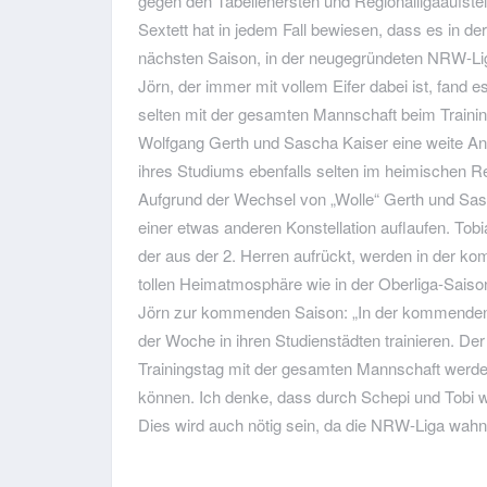
gegen den Tabellenersten und Regionalligaaufste
Sextett hat in jedem Fall bewiesen, dass es in de
nächsten Saison, in der neugegründeten NRW-Lig
Jörn, der immer mit vollem Eifer dabei ist, fand
selten mit der gesamten Mannschaft beim Traini
Wolfgang Gerth und Sascha Kaiser eine weite 
ihres Studiums ebenfalls selten im heimischen R
Aufgrund der Wechsel von „Wolle“ Gerth und Sas
einer etwas anderen Konstellation auflaufen. T
der aus der 2. Herren aufrückt, werden in der ko
tollen Heimatmosphäre wie in der Oberliga-Saiso
Jörn zur kommenden Saison: „In der kommende
der Woche in ihren Studienstädten trainieren. De
Trainingstag mit der gesamten Mannschaft werden
können. Ich denke, dass durch Schepi und Tobi
Dies wird auch nötig sein, da die NRW-Liga wahn