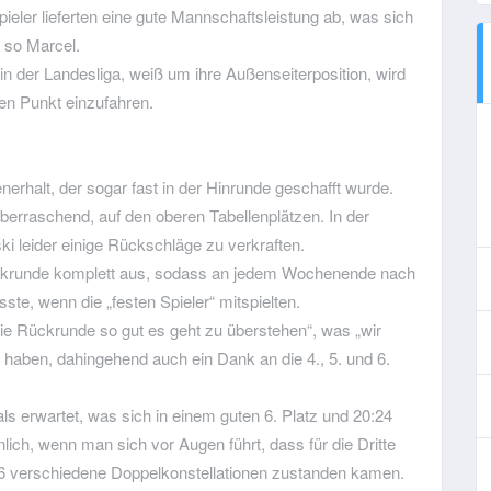
ieler lieferten eine gute Mannschaftsleistung ab, was sich
, so Marcel.
in der Landesliga, weiß um ihre Außenseiterposition, wird
ren Punkt einzufahren.
erhalt, der sogar fast in der Hinrunde geschafft wurde.
erraschend, auf den oberen Tabellenplätzen. In der
 leider einige Rückschläge zu verkraften.
Rückrunde komplett aus, sodass an jedem Wochenende nach
te, wenn die „festen Spieler“ mitspielten.
die Rückrunde so gut es geht zu überstehen“, was „wir
 haben, dahingehend auch ein Dank an die 4., 5. und 6.
ls erwartet, was sich in einem guten 6. Platz und 20:24
lich, wenn man sich vor Augen führt, dass für die Dritte
 16 verschiedene Doppelkonstellationen zustanden kamen.