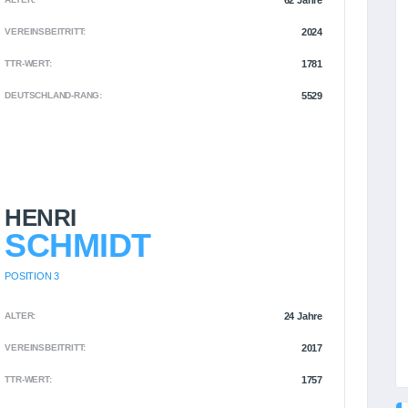
62 Jahre
VEREINSBEITRITT:
2024
TTR-WERT:
1781
DEUTSCHLAND-RANG:
5529
HENRI
SCHMIDT
POSITION 3
ALTER:
24 Jahre
VEREINSBEITRITT:
2017
TTR-WERT:
1757