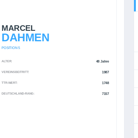
MARCEL
DAHMEN
POSITION 5
ALTER:
48 Jahre
VEREINSBEITRITT:
1987
TTR-WERT:
1748
DEUTSCHLAND-RANG:
7157