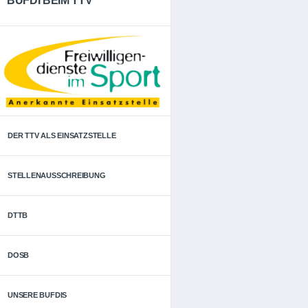
BUFDI BEIM TTV
DER TTV ALS EINSATZSTELLE
STELLENAUSSCHREIBUNG
DTTB
DOSB
UNSERE BUFDIS