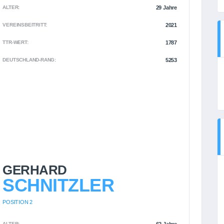
ALTER:
29 Jahre
VEREINSBEITRITT:
2021
TTR-WERT:
1787
DEUTSCHLAND-RANG:
5253
GERHARD
SCHNITZLER
POSITION 2
ALTER: