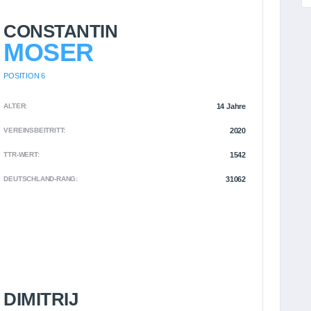
CONSTANTIN
MOSER
POSITION 6
ALTER:
14 Jahre
VEREINSBEITRITT:
2020
TTR-WERT:
1542
DEUTSCHLAND-RANG:
31062
DIMITRIJ