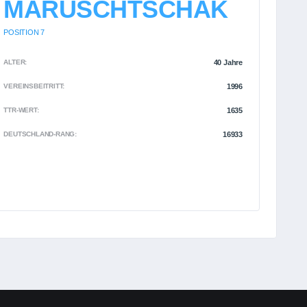
MARUSCHTSCHAK
POSITION 7
ALTER:
40 Jahre
VEREINSBEITRITT:
1996
TTR-WERT:
1635
DEUTSCHLAND-RANG:
16933