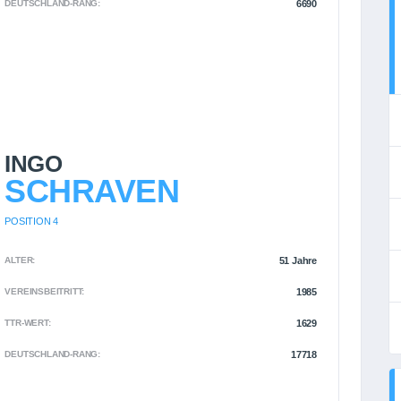
DEUTSCHLAND-RANG:
6690
INGO
SCHRAVEN
POSITION 4
ALTER:
51 Jahre
VEREINSBEITRITT:
1985
TTR-WERT:
1629
DEUTSCHLAND-RANG:
17718