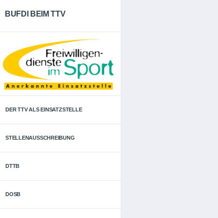
BUFDI BEIM TTV
DER TTV ALS EINSATZSTELLE
STELLENAUSSCHREIBUNG
DTTB
DOSB