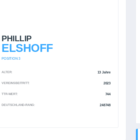
PHILLIP
ELSHOFF
POSITION 3
ALTER:
13 Jahre
VEREINSBEITRITT:
2023
TTR-WERT:
744
DEUTSCHLAND-RANG:
248748