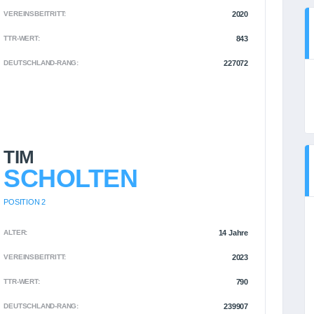
VEREINSBEITRITT:
2020
TTR-WERT:
843
DEUTSCHLAND-RANG:
227072
TIM
SCHOLTEN
POSITION 2
ALTER:
14 Jahre
VEREINSBEITRITT:
2023
TTR-WERT:
790
DEUTSCHLAND-RANG:
239907