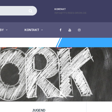
KONTAKT
INFO@TTV-REES-GROIN.DE
BY
KONTAKT
AKTUELL LIEGEN KEINE NACHRIC
JUGEND