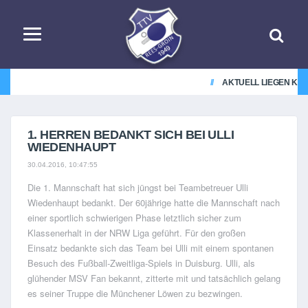
AKTUELL LIEGEN KEI
1. HERREN BEDANKT SICH BEI ULLI
WIEDENHAUPT
30.04.2016, 10:47:55
Die 1. Mannschaft hat sich jüngst bei Teambetreuer Ulli
Wiedenhaupt bedankt. Der 60jährige hatte die Mannschaft nach
einer sportlich schwierigen Phase letztlich sicher zum
Klassenerhalt in der NRW Liga geführt. Für den großen
Einsatz bedankte sich das Team bei Ulli mit einem spontanen
Besuch des Fußball-Zweitliga-Spiels in Duisburg. Ulli, als
glühender MSV Fan bekannt, zitterte mit und tatsächlich gelang
es seiner Truppe die Münchener Löwen zu bezwingen.