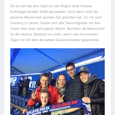
Ob es sich bei dem Spiel um den Beginn einer furiosen
Aufholjagd handelt, bleibt abzuwarten. Auch wenn nicht die
gesamte Mannschaft spontan Zeit gefunden hat, um mit nach
Duisburg zu fahren, freuten sich alle Teammitglieder mit dem
Coach über einen gelungenen Abend. Nachdem die Mannschaft
für die nächste Spielzeit nun steht, wird in den kommenden
Tagen mit Ulli über die weitere Zusammenarbeit gesprochen.