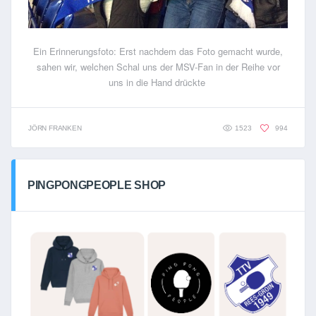
Ein Erinnerungsfoto: Erst nachdem das Foto gemacht wurde,
sahen wir, welchen Schal uns der MSV-Fan in der Reihe vor
uns in die Hand drückte
JÖRN FRANKEN
1523
994
PINGPONGPEOPLE SHOP