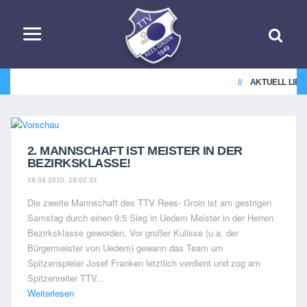
AKTUELL LIEGE
2. MANNSCHAFT IST MEISTER IN DER
BEZIRKSKLASSE!
18.04.2010, 19:02:31
Die zweite Mannschaft des TTV Rees- Groin ist am gestrigen
Samstag durch einen 9:5 Sieg in Uedem Meister in der Herren
Bezirksklasse geworden. Vor großer Kulisse (u.a. der
Bürgermeister von Uedem) gewann das Team um
Spitzenspieler Josef Franken letztlich verdient und zog am
Spitzenreiter TTV...
Weiterlesen