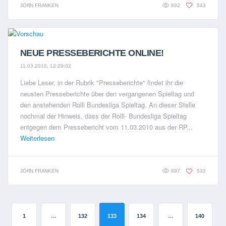
JÖRN FRANKEN
892
543
NEUE PRESSEBERICHTE ONLINE!
11.03.2010, 12:29:02
Liebe Leser, in der Rubrik "Presseberichte" findet ihr die
neusten Presseberichte über den vergangenen Spieltag und
den anstehenden Rolli Bundesliga Spieltag. An dieser Stelle
nochmal der Hinweis, dass der Rolli- Bundesliga Spieltag
entgegen dem Pressebericht vom 11.03.2010 aus der RP...
Weiterlesen
JÖRN FRANKEN
897
532
1
…
132
133
134
…
140